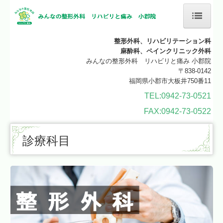
ホーム
整形外科、リハビリテーション科
麻酔科、ペインクリニック外科
クリニックのご案内
みんなの整形外科 リハビリと痛み 小郡院
〒838-0142
福岡県小郡市大板井750番11
施設・設備紹介
TEL:0942-73-0521
施設基準
FAX:0942-73-0522
診療科目
診療科目
整形外科
リハビリテーション科
痛みの部位・疾患
神経ブロック注射