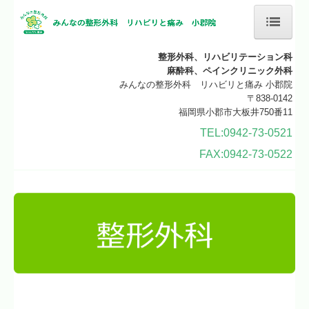
ホーム
整形外科、リハビリテーション科
麻酔科、ペインクリニック外科
クリニックのご案内
みんなの整形外科 リハビリと痛み 小郡院
〒838-0142
福岡県小郡市大板井750番11
施設・設備紹介
TEL:0942-73-0521
施設基準
FAX:0942-73-0522
診療科目
整形外科
リハビリテーション科
痛みの部位・疾患
神経ブロック注射