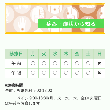
診療日
月
火
水
木
金
土
日
午 前
〇
〇
〇
〇
〇
〇
✖
午 後
〇
〇
〇
〇
〇
〇
✖
■診療時間
午前：
整形外科 9:00-12:00
ペイン 9:00-13:30(月、火、水、木、金)※火曜日
は午後も診察します