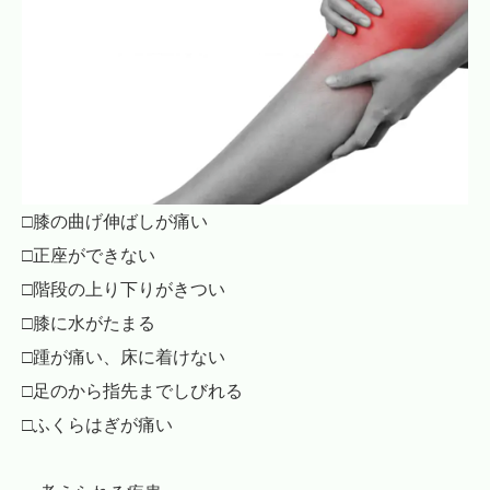
□膝の曲げ伸ばしが痛い
□正座ができない
□階段の上り下りがきつい
□膝に水がたまる
□踵が痛い、床に着けない
□足のから指先までしびれる
□ふくらはぎが痛い