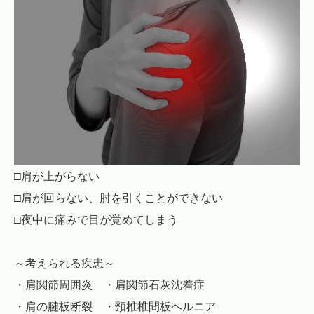
□肩が上がらない
□肩が回らない、肘を引くことができない
□夜中に痛みで目が覚めてしまう
～考えられる疾患～
・肩関節周囲炎 ・肩関節石灰沈着症
・肩の腱板断裂 ・頸椎椎間板ヘルニア