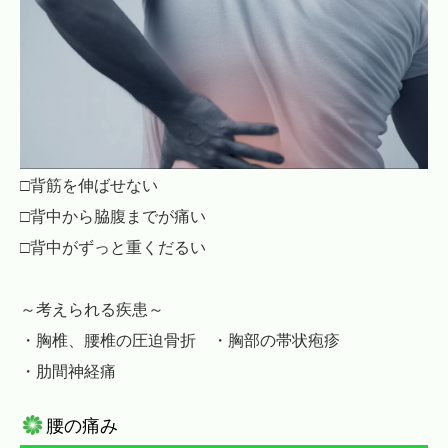
□背筋を伸ばせない
□背中から脇腹までが痛い
□背中がずっと重くだるい
～考えられる疾患～
・胸椎、腰椎の圧迫骨折 ・胸部の帯状疱疹
・肋間神経痛
腰の痛み