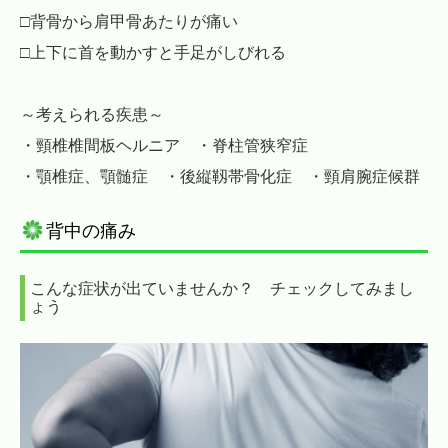
□背骨から肩甲骨あたりが痛い
□上下に首を動かすと手足がしびれる
～考えられる疾患～
・頸椎椎間板ヘルニア ・脊柱管狭窄症
・顎椎症、顎髄症 ・後縦靱帯骨化症 ・頸肩腕症候群
背中の痛み
こんな症状が出ていませんか？ チェックしてみまし
ょう