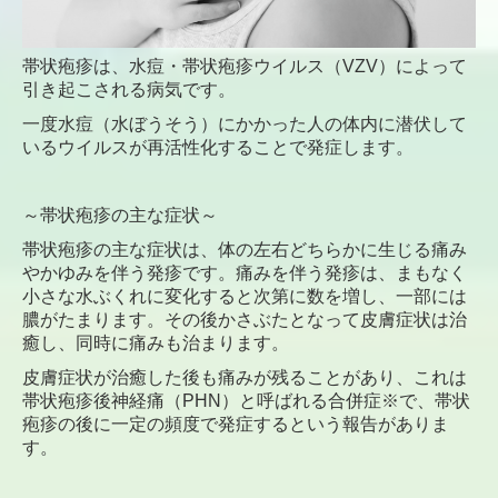
帯状疱疹は、水痘・帯状疱疹ウイルス（VZV）によって
引き起こされる病気です。
一度水痘（水ぼうそう）にかかった人の体内に潜伏して
いるウイルスが再活性化することで発症します。
～帯状疱疹の主な症状～
帯状疱疹の主な症状は、体の左右どちらかに生じる痛み
やかゆみを伴う発疹です。痛みを伴う発疹は、まもなく
小さな水ぶくれに変化すると次第に数を増し、一部には
膿がたまります。その後かさぶたとなって皮膚症状は治
癒し、同時に痛みも治まります。
皮膚症状が治癒した後も痛みが残ることがあり、これは
帯状疱疹後神経痛（PHN）と呼ばれる合併症※で、帯状
疱疹の後に一定の頻度で発症するという報告がありま
す。