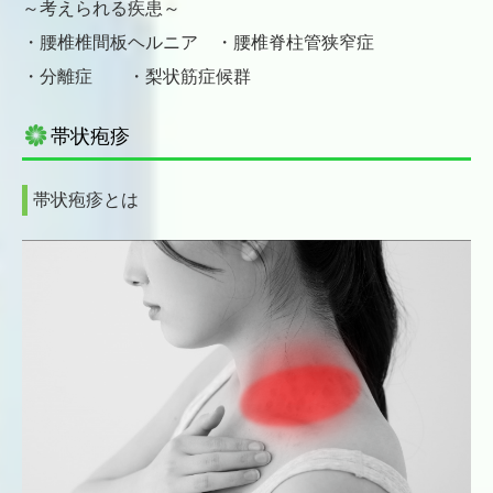
～考えられる疾患～
・腰椎椎間板ヘルニア ・腰椎脊柱管狭窄症
・分離症 ・梨状筋症候群
帯状疱疹
帯状疱疹とは